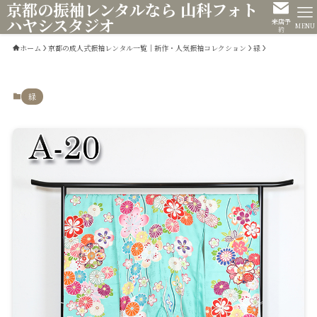
京都の振袖レンタルなら 山科フォト
ハヤシスタジオ
来店予
MENU
約
ホーム
京都の成人式振袖レンタル一覧｜新作・人気振袖コレクション
緑
緑