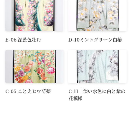
E-06 深藍色牡丹
D-10ミントグリーン白椿
C-05 ことえヒワ芍薬
C-11｜淡い水色に白と紫の
花模様