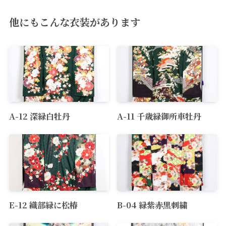
他にもこんな衣装があります
A-12 深緑白牡丹
A-11 千歳緑御所車牡丹
E-12 織部緑に松椿
B-04 緑紫赤黒刺繍