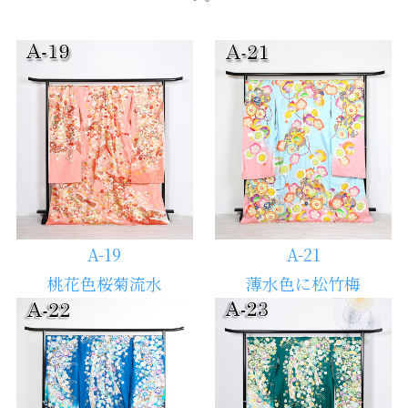
A-19
A-21
桃花色桜菊流水
薄水色に松竹梅